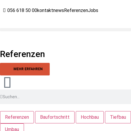
056 618 50 00
kontakt
news
Referenzen
Jobs
Referenzen
MEHR ERFAHREN
Referenzen
Baufortschritt
Hochbau
Tiefbau
Umbau