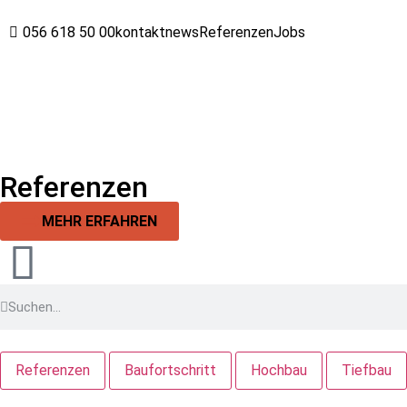
056 618 50 00
kontakt
news
Referenzen
Jobs
Referenzen
MEHR ERFAHREN
Referenzen
Baufortschritt
Hochbau
Tiefbau