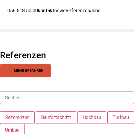
056 618 50 00
kontakt
news
Referenzen
Jobs
Referenzen
MEHR ERFAHREN
Referenzen
Baufortschritt
Hochbau
Tiefbau
Umbau